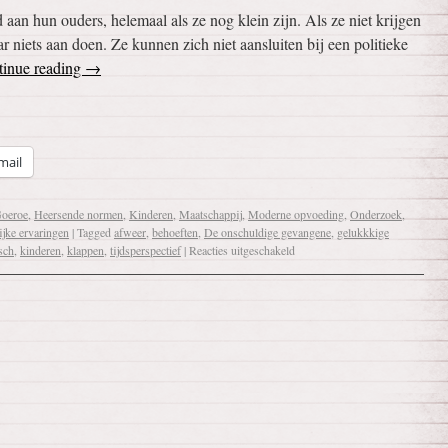
 aan hun ouders, helemaal als ze nog klein zijn. Als ze niet krijgen
 niets aan doen. Ze kunnen zich niet aansluiten bij een politieke
tinue reading
→
mail
oeroe
,
Heersende normen
,
Kinderen
,
Maatschappij
,
Moderne opvoeding
,
Onderzoek
,
ijke ervaringen
|
Tagged
afweer
,
behoeften
,
De onschuldige gevangene
,
gelukkkige
sch
,
kinderen
,
klappen
,
tijdsperspectief
|
Reacties uitgeschakeld