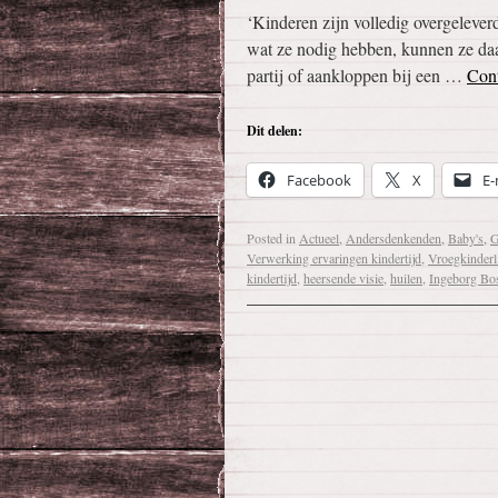
‘Kinderen zijn volledig overgeleverd
wat ze nodig hebben, kunnen ze daar
partij of aankloppen bij een …
Con
Dit delen:
Facebook
X
E-
Posted in
Actueel
,
Andersdenkenden
,
Baby's
,
G
Verwerking ervaringen kindertijd
,
Vroegkinderl
kindertijd
,
heersende visie
,
huilen
,
Ingeborg Bo