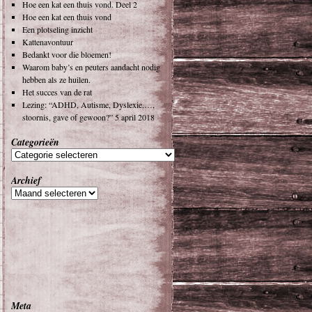
Hoe een kat een thuis vond. Deel 2
Hoe een kat een thuis vond
Een plotseling inzicht
Kattenavontuur
Bedankt voor die bloemen!
Waarom baby’s en peuters aandacht nodig
hebben als ze huilen.
Het succes van de rat
Lezing: “ADHD, Autisme, Dyslexie,…,
stoornis, gave of gewoon?” 5 april 2018
Categorieën
Archief
Meta