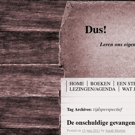
Dus!
Leren ons eigen 
HOME
BOEKEN
EEN ST
LEZINGEN/AGENDA
WAT 
tijdsperspectief
Tag Archives:
De onschuldige gevangen
Posted on
15 juni 2011
by
Sarah Morton