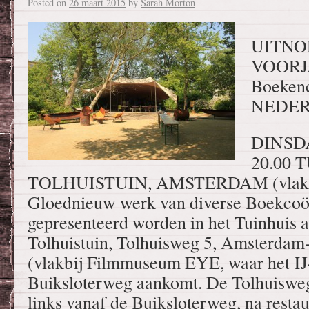
Posted on
26 maart 2015
by
Sarah Morton
UITNO
VOORJ
Boekenc
NEDE
DINSDA
20.00 
TOLHUISTUIN, AMSTERDAM (vlakbij 
Gloednieuw werk van diverse Boekcoöp
gepresenteerd worden in het Tuinhuis a
Tolhuistuin, Tolhuisweg 5, Amsterda
(vlakbij Filmmuseum EYE, waar het IJ
Buiksloterweg aankomt. De Tolhuisweg i
links vanaf de Buiksloterweg, na restau