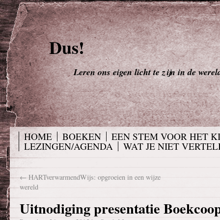
Dus!
Leren ons eigen licht te zijn in de werel
HOME
BOEKEN
EEN STEM VOOR HET K
LEZINGEN/AGENDA
WAT JE NIET VERTELD
←
HARTverwarmendWijs: opgroeien in een wijze
wereld
Uitnodiging presentatie Boekcoo