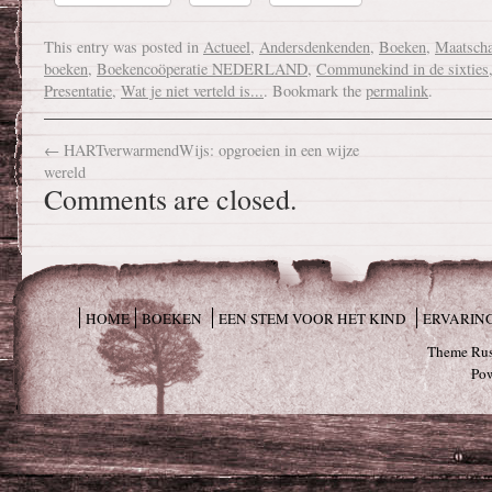
This entry was posted in
Actueel
,
Andersdenkenden
,
Boeken
,
Maatscha
boeken
,
Boekencoöperatie NEDERLAND
,
Communekind in de sixties
Presentatie
,
Wat je niet verteld is...
. Bookmark the
permalink
.
←
HARTverwarmendWijs: opgroeien in een wijze
wereld
Comments are closed.
HOME
BOEKEN
EEN STEM VOOR HET KIND
ERVARIN
Theme Rus
Po