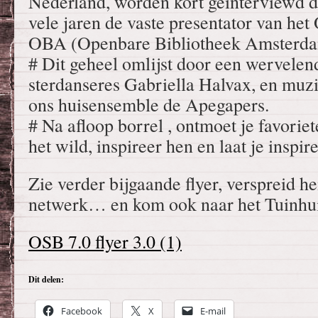
Nederland, worden kort geïnterviewd do
vele jaren de vaste presentator van he
OBA (Openbare Bibliotheek Amsterda
# Dit geheel omlijst door een wervele
sterdanseres Gabriella Halvax, en muzi
ons huisensemble de Apegapers.
# Na afloop borrel , ontmoet je favori
het wild, inspireer hen en laat je inspir
Zie verder bijgaande flyer, verspreid he
netwerk… en kom ook naar het Tuinhuis
OSB 7.0 flyer 3.0 (1)
Dit delen:
Facebook
X
E-mail