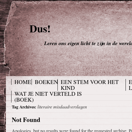
Dus!
Leren ons eigen licht te zijn in de werel
HOME
BOEKEN
EEN STEM VOOR HET
KIND
WAT JE NIET VERTELD IS
(BOEK)
literaire misdaadverslagen
Tag Archives:
Not Found
Apologies, but no results were found for the requested archive. P