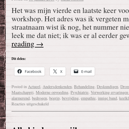
Het was mijn vierde en laatste keer vo
workshop. Het adres was ik vergeten 
straatnaam wist ik nog, het nummer ni
leek me dat niet; ik was er al eerder g
reading
→
Dit delen:
Facebook
X
E-mail
Posted in
Actueel
,
Andersdenkenden
,
Behandeling
,
Deskundigen
,
Dro
Maatschappij
,
Moderne opvoeding
,
Psychiatrie
,
Verwerking ervaringen 
alarmerend
,
bedrogen
,
begrip
,
bevrijding
,
empathie
,
innige band
,
keelk
Reacties uitgeschakeld