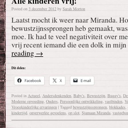
Alle kinderen vrij!
Posted on
3 december 2012
by
Sarah Morton
Laatst mocht ik weer naar Miranda. Ho
bewustzijnssprongen heb gemaakt, was
moe. Ik had te veel negativiteit over 
vrij recent iemand die een dolk in mij
reading
→
Dit delen:
Facebook
X
E-mail
Posted in
Actueel
,
Andersdenkenden
,
Baby's
,
Bewustzijn
,
Buggy's
,
De
Moderne opvoeding
,
Ouders
,
Persoonlijke ontwikkeling
,
vastbinden
,
Ve
Vroegkinderlijke ervaringen
|
Tagged
bewustzijnssprongen
,
blokkades
,
kindertijd
,
onverwerkte gevoelens
,
op slot
,
Sjamaan Miranda
,
vastgebo