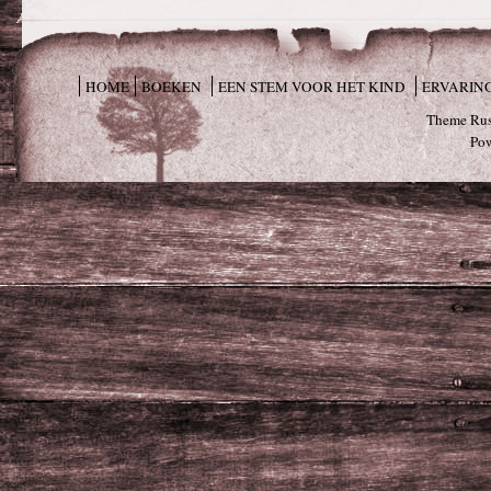
HOME
BOEKEN
EEN STEM VOOR HET KIND
ERVARIN
Theme Rus
Po