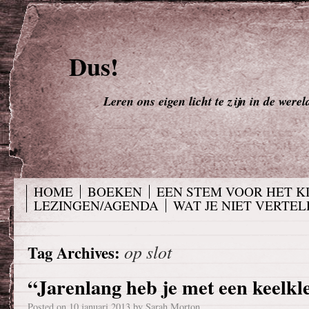
Dus!
Leren ons eigen licht te zijn in de werel
HOME
BOEKEN
EEN STEM VOOR HET K
LEZINGEN/AGENDA
WAT JE NIET VERTELD
op slot
Tag Archives:
“Jarenlang heb je met een keelk
Posted on
10 januari 2013
by
Sarah Morton