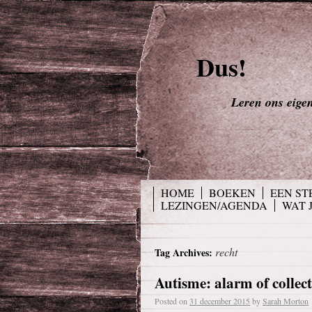
Dus!
Leren ons eigen 
HOME
BOEKEN
EEN ST
LEZINGEN/AGENDA
WAT 
recht
Tag Archives:
Autisme: alarm of collect
Posted on
31 december 2015
by
Sarah Morton