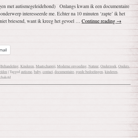
ngen met autismegeleidehond) Onlangs kwam ik een documentaire
onderwerp interesseerde me. Echter na 10 minuten ‘zapte’ ik het
iet briesend, want ik kreeg het gevoel …
Continue reading
→
mail
,
Behandeling
,
Kinderen
,
Maatschappij
,
Moderne opvoeding
,
Natuur
,
Onderzoek
,
Ouders
,
elden
|
Tagged
autisme
,
baby
,
contact
,
documentaire
,
goede bedoelingen
,
kinderen
,
schakeld