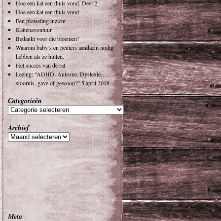
Hoe een kat een thuis vond. Deel 2
Hoe een kat een thuis vond
Een plotseling inzicht
Kattenavontuur
Bedankt voor die bloemen!
Waarom baby’s en peuters aandacht nodig
hebben als ze huilen.
Het succes van de rat
Lezing: “ADHD, Autisme, Dyslexie,…,
stoornis, gave of gewoon?” 5 april 2018
Categorieën
Archief
Meta