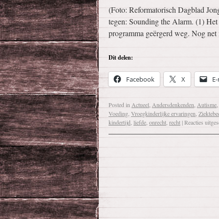
(Foto: Reformatorisch Dagblad Jo
tegen: Sounding the Alarm. (1) Het 
programma geërgerd weg. Nog net n
Dit delen:
Facebook
X
E-
Posted in
Actueel
,
Andersdenkenden
,
Autisme
Voeding
,
Vroegkinderlijke ervaringen
,
Ziektebe
kindertijd
,
liefde
,
onrecht
,
recht
|
Reacties uitge