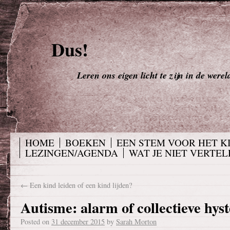
Dus!
Leren ons eigen licht te zijn in de werel
HOME
BOEKEN
EEN STEM VOOR HET K
LEZINGEN/AGENDA
WAT JE NIET VERTELD
←
Een kind leiden of een kind lijden?
Autisme: alarm of collectieve hyst
Posted on
31 december 2015
by
Sarah Morton