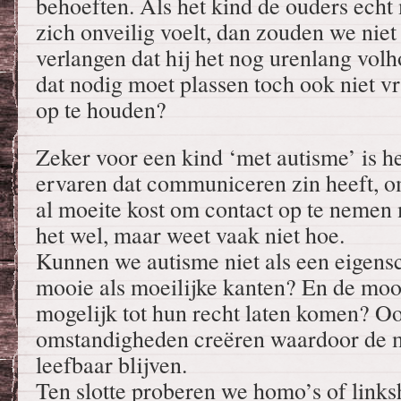
behoeften. Als het kind de ouders echt m
zich onveilig voelt, dan zouden we ni
verlangen dat hij het nog urenlang volh
dat nodig moet plassen toch ook niet v
op te houden?
Zeker voor een kind ‘met autisme’ is he
ervaren dat communiceren zin heeft, o
al moeite kost om contact op te nemen 
het wel, maar weet vaak niet hoe.
Kunnen we autisme niet als een eigens
mooie als moeilijke kanten? En de moo
mogelijk tot hun recht laten komen? 
omstandigheden creëren waardoor de m
leefbaar blijven.
Ten slotte proberen we homo’s of link