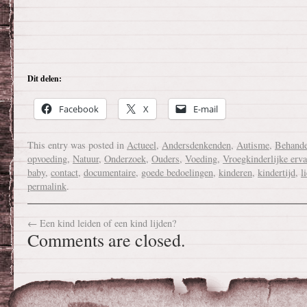
Dit delen:
Facebook
X
E-mail
This entry was posted in
Actueel
,
Andersdenkenden
,
Autisme
,
Behande
opvoeding
,
Natuur
,
Onderzoek
,
Ouders
,
Voeding
,
Vroegkinderlijke erv
baby
,
contact
,
documentaire
,
goede bedoelingen
,
kinderen
,
kindertijd
,
l
permalink
.
←
Een kind leiden of een kind lijden?
Comments are closed.