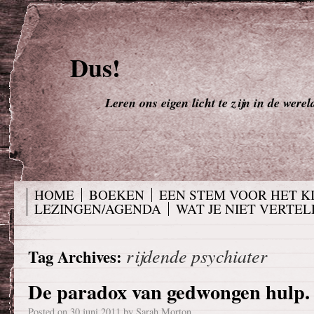
Dus!
Leren ons eigen licht te zijn in de werel
HOME
BOEKEN
EEN STEM VOOR HET K
LEZINGEN/AGENDA
WAT JE NIET VERTELD
rijdende psychiater
Tag Archives:
De paradox van gedwongen hulp.
Posted on
30 juni 2011
by
Sarah Morton