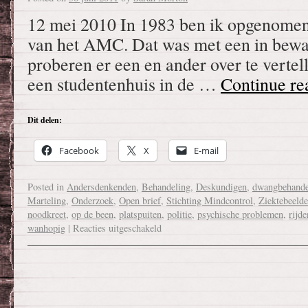
12 mei 2010 In 1983 ben ik opgenomen 
van het AMC. Dat was met een in bewari
proberen er een en ander over te vertel
een studentenhuis in de …
Continue r
Dit delen:
Facebook
X
E-mail
Posted in
Andersdenkenden
,
Behandeling
,
Deskundigen
,
dwangbehande
Marteling
,
Onderzoek
,
Open brief
,
Stichting Mindcontrol
,
Ziektebeeld
noodkreet
,
op de been
,
platspuiten
,
politie
,
psychische problemen
,
rijde
wanhopig
|
Reacties uitgeschakeld