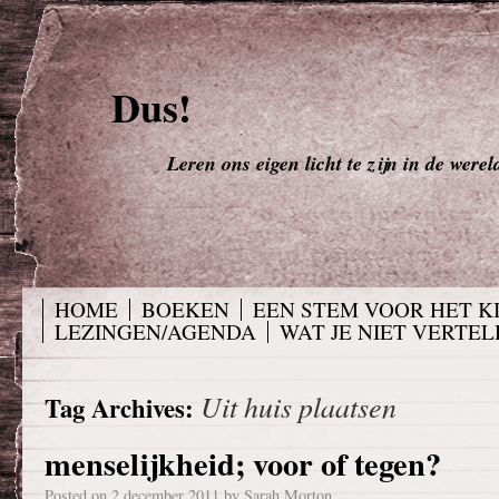
Dus!
Leren ons eigen licht te zijn in de werel
HOME
BOEKEN
EEN STEM VOOR HET K
LEZINGEN/AGENDA
WAT JE NIET VERTELD
Uit huis plaatsen
Tag Archives:
menselijkheid; voor of tegen?
Posted on
2 december 2011
by
Sarah Morton