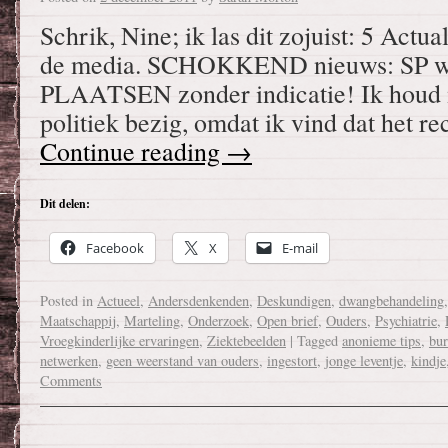
Schrik, Nine; ik las dit zojuist: 5 Actua
de media. SCHOKKEND nieuws: SP w
PLAATSEN zonder indicatie! Ik houd m
politiek bezig, omdat ik vind dat het r
Continue reading
→
Dit delen:
Facebook
X
E-mail
Posted in
Actueel
,
Andersdenkenden
,
Deskundigen
,
dwangbehandeling
Maatschappij
,
Marteling
,
Onderzoek
,
Open brief
,
Ouders
,
Psychiatrie
,
Vroegkinderlijke ervaringen
,
Ziektebeelden
|
Tagged
anonieme tips
,
bur
netwerken
,
geen weerstand van ouders
,
ingestort
,
jonge leventje
,
kindje
Comments