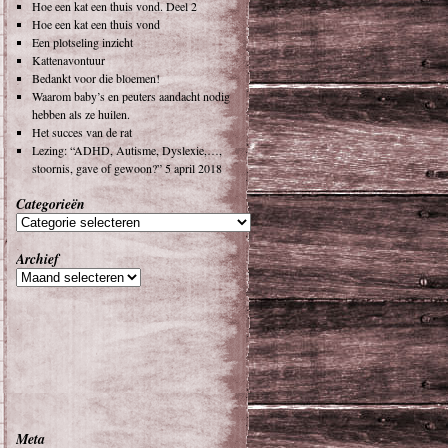
Hoe een kat een thuis vond. Deel 2
Hoe een kat een thuis vond
Een plotseling inzicht
Kattenavontuur
Bedankt voor die bloemen!
Waarom baby’s en peuters aandacht nodig
hebben als ze huilen.
Het succes van de rat
Lezing: “ADHD, Autisme, Dyslexie,…,
stoornis, gave of gewoon?” 5 april 2018
Categorieën
Archief
Meta