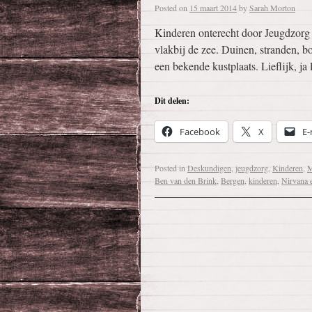
Posted on
15 maart 2014
by
Sarah Morton
Kinderen onterecht door Jeugdzorg 
vlakbij de zee. Duinen, stranden, b
een bekende kustplaats. Lieflijk, ja 
Dit delen:
Facebook
X
E-
Posted in
Deskundigen
,
jeugdzorg
,
Kinderen
,
M
Ben van den Brink
,
Bergen
,
kinderen
,
Nirvana 