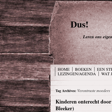
Dus!
Leren ons eigen 
HOME
BOEKEN
EEN ST
LEZINGEN/AGENDA
WAT 
Verontruste moeders
Tag Archives:
Kinderen onterecht door
Bleeker)