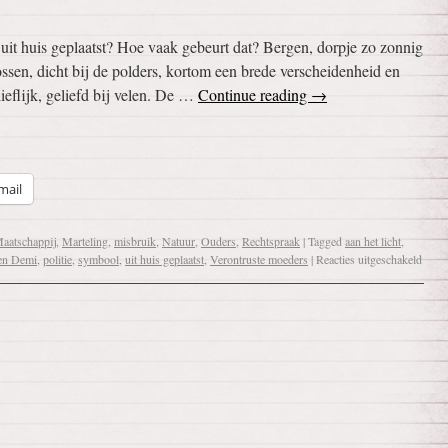
uit huis geplaatst? Hoe vaak gebeurt dat? Bergen, dorpje zo zonnig
ossen, dicht bij de polders, kortom een brede verscheidenheid en
lieflijk, geliefd bij velen. De …
Continue reading
→
mail
aatschappij
,
Marteling
,
misbruik
,
Natuur
,
Ouders
,
Rechtspraak
|
Tagged
aan het licht
,
en Demi
,
politie
,
symbool
,
uit huis geplaatst
,
Verontruste moeders
|
Reacties uitgeschakeld