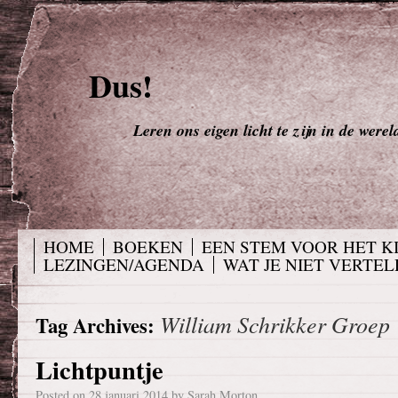
Dus!
Leren ons eigen licht te zijn in de werel
HOME
BOEKEN
EEN STEM VOOR HET K
LEZINGEN/AGENDA
WAT JE NIET VERTELD
William Schrikker Groep
Tag Archives:
Lichtpuntje
Posted on
28 januari 2014
by
Sarah Morton