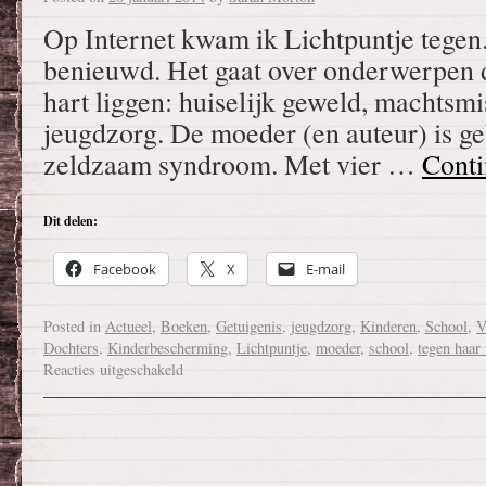
Op Internet kwam ik Lichtpuntje tegen
benieuwd. Het gaat over onderwerpen 
hart liggen: huiselijk geweld, machtsm
jeugdzorg. De moeder (en auteur) is g
zeldzaam syndroom. Met vier …
Conti
Dit delen:
Facebook
X
E-mail
Posted in
Actueel
,
Boeken
,
Getuigenis
,
jeugdzorg
,
Kinderen
,
School
,
V
Dochters
,
Kinderbescherming
,
Lichtpuntje
,
moeder
,
school
,
tegen haar 
Reacties uitgeschakeld