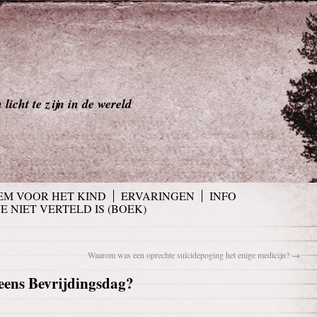
licht te zijn in de wereld
EM VOOR HET KIND
ERVARINGEN
INFO
JE NIET VERTELD IS (BOEK)
Waarom was een oprechte suïcidepoging het enige medicijn?
→
 eens Bevrijdingsdag?