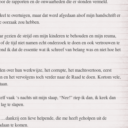
oor de rapporten en de onwaarheden die er stonden vermeld.
deel te overtuigen, maar dat werd afgedaan alsof mijn handschrift er
he oorzaak zou hebben.
aar gezien de strijd om mijn kinderen te behouden en mijn reuma,
of de tijd niet namen echt onderzoek te doen en ook vertrouwen te
vond ik dat de essentie wat ik schreef van belang was en niet hoe het
en over hun werkwijze, het corrupte, het machtsvertoon, eerst
en en het vervolgens toch verder naar de Raad te doen. Kortom vele,
taan.
lf vaak ‘s nachts uit mijn slaap, “Nee!” riep ik dan, ik keek dan
lag te slapen.
…..dankzij een lieve helpende, die me heeft geholpen uit de
ndaan te komen.