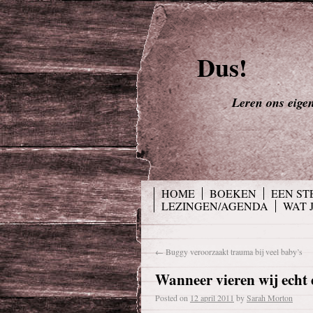
Dus!
Leren ons eigen 
HOME
BOEKEN
EEN ST
LEZINGEN/AGENDA
WAT 
←
Buggy veroorzaakt trauma bij veel baby’s
Wanneer vieren wij echt
Posted on
12 april 2011
by
Sarah Morton