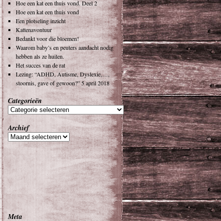
Hoe een kat een thuis vond. Deel 2
Hoe een kat een thuis vond
Een plotseling inzicht
Kattenavontuur
Bedankt voor die bloemen!
Waarom baby’s en peuters aandacht nodig
hebben als ze huilen.
Het succes van de rat
Lezing: “ADHD, Autisme, Dyslexie,…,
stoornis, gave of gewoon?” 5 april 2018
Categorieën
Archief
Meta