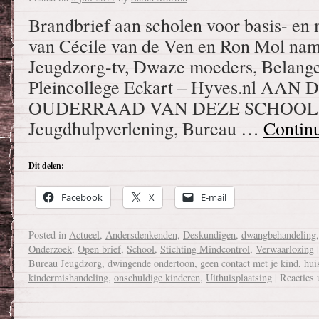
Brandbrief aan scholen voor basis- en
van Cécile van de Ven en Ron Mol nam
Jeugdzorg-tv, Dwaze moeders, Belang
Pleincollege Eckart – Hyves.nl AA
OUDERRAAD VAN DEZE SCHOOL
Jeugdhulpverlening, Bureau …
Contin
Dit delen:
Facebook
X
E-mail
Posted in
Actueel
,
Andersdenkenden
,
Deskundigen
,
dwangbehandeling
Onderzoek
,
Open brief
,
School
,
Stichting Mindcontrol
,
Verwaarlozing
|
Bureau Jeugdzorg
,
dwingende ondertoon
,
geen contact met je kind
,
hui
kindermishandeling
,
onschuldige kinderen
,
Uithuisplaatsing
|
Reacties 