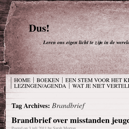
Dus!
Leren ons eigen licht te zijn in de werel
HOME
BOEKEN
EEN STEM VOOR HET K
LEZINGEN/AGENDA
WAT JE NIET VERTELD
Brandbrief
Tag Archives:
Brandbrief over misstanden jeug
Posted on
3 juli 2011
by
Sarah Morton