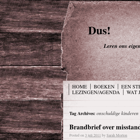
Dus!
Leren ons eigen 
HOME
BOEKEN
EEN ST
LEZINGEN/AGENDA
WAT 
onschuldige kinderen
Tag Archives:
Brandbrief over misstan
Posted on
3 juli 2011
by
Sarah Morton