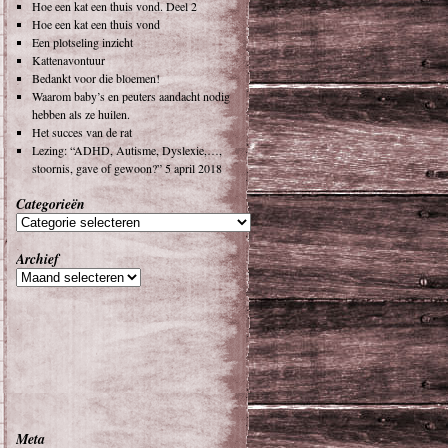
Hoe een kat een thuis vond. Deel 2
Hoe een kat een thuis vond
Een plotseling inzicht
Kattenavontuur
Bedankt voor die bloemen!
Waarom baby’s en peuters aandacht nodig
hebben als ze huilen.
Het succes van de rat
Lezing: “ADHD, Autisme, Dyslexie,…,
stoornis, gave of gewoon?” 5 april 2018
Categorieën
Archief
Meta