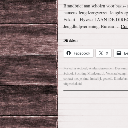
Brandbrief aan scholen voor basis-
namens Jeugdzorgverzet, Jeugdzorg
Eckart – Hyves.nl AAN DE 
Jeugdhulpverlening, Bureau …
Con
Dit delen:
Facebook
X
E-
Posted in
Actueel
,
Andersdenkenden
,
Deskund
School
,
Stichting Mindcontrol
,
Verwaarlozing
|
contact met je kind
,
huiselijk geweld
,
Kinderbrs
uitgeschakeld