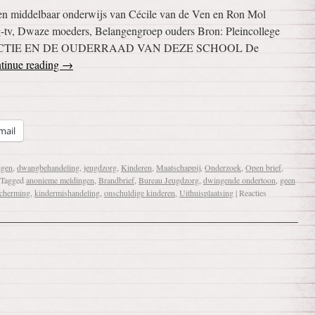
 en middelbaar onderwijs van Cécile van de Ven en Ron Mol
-tv, Dwaze moeders, Belangengroep ouders Bron: Pleincollege
DIRECTIE EN DE OUDERRAAD VAN DEZE SCHOOL De
tinue reading
→
mail
igen
,
dwangbehandeling
,
jeugdzorg
,
Kinderen
,
Maatschappij
,
Onderzoek
,
Open brief
,
Tagged
anonieme meldingen
,
Brandbrief
,
Bureau Jeugdzorg
,
dwingende ondertoon
,
geen
cherming
,
kindermishandeling
,
onschuldige kinderen
,
Uithuisplaatsing
|
Reacties