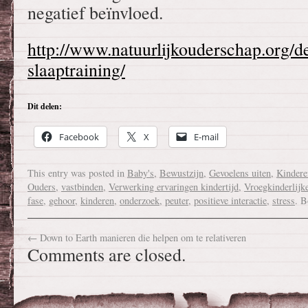
negatief beïnvloed.
http://www.natuurlijkouderschap.org/
slaaptraining/
Dit delen:
Facebook
X
E-mail
This entry was posted in
Baby's
,
Bewustzijn
,
Gevoelens uiten
,
Kindere
Ouders
,
vastbinden
,
Verwerking ervaringen kindertijd
,
Vroegkinderlijk
fase
,
gehoor
,
kinderen
,
onderzoek
,
peuter
,
positieve interactie
,
stress
. 
←
Down to Earth manieren die helpen om te relativeren
Comments are closed.