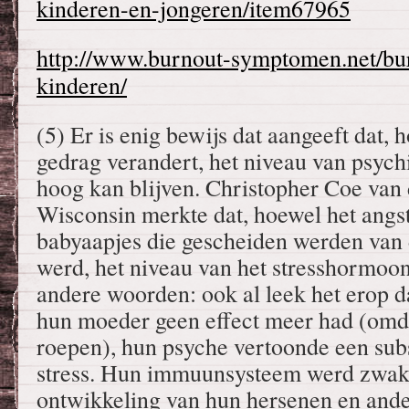
kinderen-en-jongeren/item67965
http://www.burnout-symptomen.net/bu
kinderen/
(5) Er is enig bewijs dat aangeeft dat,
gedrag verandert, het niveau van psychi
hoog kan blijven. Christopher Coe van 
Wisconsin merkte dat, hoewel het angs
babyaapjes die gescheiden werden van
werd, het niveau van het stresshormoon
andere woorden: ook al leek het erop d
hun moeder geen effect meer had (omda
roepen), hun psyche vertoonde een sub
stress. Hun immuunsysteem werd zwakk
ontwikkeling van hun hersenen en and