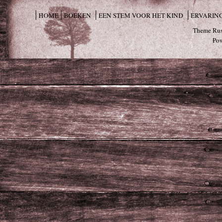
HOME
BOEKEN
EEN STEM VOOR HET KIND
ERVARIN
Theme Rus
Po