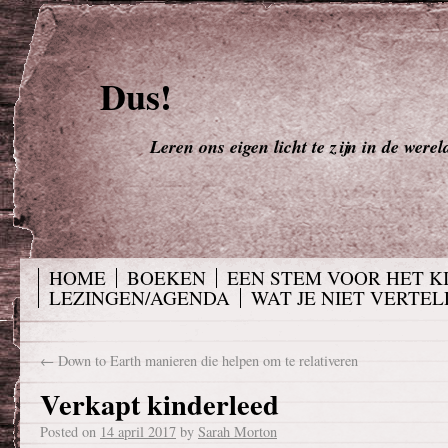
Dus!
Leren ons eigen licht te zijn in de werel
HOME
BOEKEN
EEN STEM VOOR HET K
LEZINGEN/AGENDA
WAT JE NIET VERTELD
←
Down to Earth manieren die helpen om te relativeren
Verkapt kinderleed
Posted on
14 april 2017
by
Sarah Morton