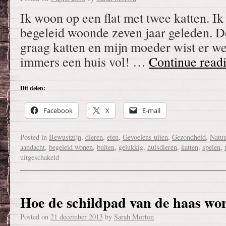
Ik woon op een flat met twee katten. Ik
begeleid woonde zeven jaar geleden. De
graag katten en mijn moeder wist er we
immers een huis vol! …
Continue read
Dit delen:
Facebook
X
E-mail
Posted in
Bewustzijn
,
dieren
,
eten
,
Gevoelens uiten
,
Gezondheid
,
Natuu
aandacht
,
begeleid wonen
,
buiten
,
gelukkig
,
huisdieren
,
katten
,
spelen
,
uitgeschakeld
Hoe de schildpad van de haas wo
Posted on
21 december 2013
by
Sarah Morton