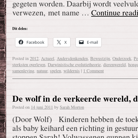
gegeten worden. Daarbij wordt veelvul
verwezen, met name …
Continue read
Dit delen:
Facebook
X
E-mail
Posted in
2012
,
Actueel
,
Andersdenkenden
,
Bewustzijn
,
Onderzoek
,
Pe
sterksten overleven
,
Darwinistische evolutietheorie
,
dierenwereld
,
honge
samenleving
,
natuur
,
spelen
,
wildernis
|
1 Comment
De wolf in de verkeerde wereld, d
Posted on
14 juni 2011
by
Sarah Morton
(Door Wolf) Kinderen hebben de toek
als baby keihard een richting in gestuu
stoppen Sarah! Volwassenen gunnen k