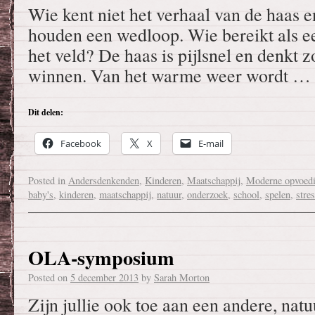
Wie kent niet het verhaal van de haas e
houden een wedloop. Wie bereikt als ee
het veld? De haas is pijlsnel en denkt 
winnen. Van het warme weer wordt …
Dit delen:
Facebook
X
E-mail
Posted in
Andersdenkenden
,
Kinderen
,
Maatschappij
,
Moderne opvoed
baby's
,
kinderen
,
maatschappij
,
natuur
,
onderzoek
,
school
,
spelen
,
stre
OLA-symposium
Posted on
5 december 2013
by
Sarah Morton
Zijn jullie ook toe aan een andere, nat