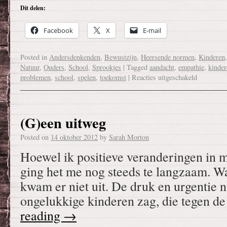
Dit delen:
Facebook
X
E-mail
Posted in
Andersdenkenden
,
Bewustzijn
,
Heersende normen
,
Kinderen
Natuur
,
Ouders
,
School
,
Sprookjes
|
Tagged
aandacht
,
empathie
,
kinder
problemen
,
school
,
spelen
,
toekomst
|
Reacties uitgeschakeld
(G)een uitweg
Posted on
14 oktober 2012
by
Sarah Morton
Hoewel ik positieve veranderingen in m
ging het me nog steeds te langzaam. Wa
kwam er niet uit. De druk en urgentie n
ongelukkige kinderen zag, die tegen 
reading
→