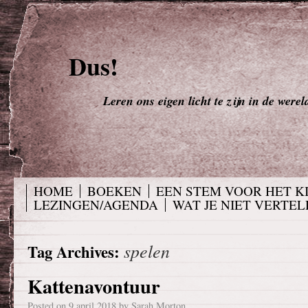
Dus!
Leren ons eigen licht te zijn in de werel
HOME
BOEKEN
EEN STEM VOOR HET K
LEZINGEN/AGENDA
WAT JE NIET VERTELD
spelen
Tag Archives:
Kattenavontuur
Posted on
9 april 2018
by
Sarah Morton