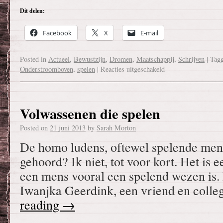
Dit delen:
Facebook
X
E-mail
Posted in
Actueel
,
Bewustzijn
,
Dromen
,
Maatschappij
,
Schrijven
|
Tag
Onderstroomboven
,
spelen
|
Reacties uitgeschakeld
Volwassenen die spelen
Posted on
21 juni 2013
by
Sarah Morton
De homo ludens, oftewel spelende men
gehoord? Ik niet, tot voor kort. Het is
een mens vooral een spelend wezen is.
Iwanjka Geerdink, een vriend en colle
reading
→