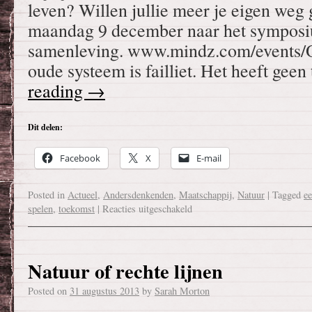
leven? Willen jullie meer je eigen we
maandag 9 december naar het symposi
samenleving. www.mindz.com/event
oude systeem is failliet. Het heeft gee
reading
→
Dit delen:
Facebook
X
E-mail
Posted in
Actueel
,
Andersdenkenden
,
Maatschappij
,
Natuur
|
Tagged
e
spelen
,
toekomst
|
Reacties uitgeschakeld
Natuur of rechte lijnen
Posted on
31 augustus 2013
by
Sarah Morton