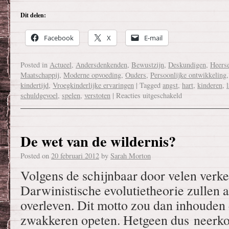
Dit delen:
Facebook
X
E-mail
Posted in
Actueel
,
Andersdenkenden
,
Bewustzijn
,
Deskundigen
,
Heers
Maatschappij
,
Moderne opvoeding
,
Ouders
,
Persoonlijke ontwikkeling
kindertijd
,
Vroegkinderlijke ervaringen
|
Tagged
angst
,
hart
,
kinderen
,
schuldgevoel
,
spelen
,
verstoten
|
Reacties uitgeschakeld
De wet van de wildernis?
Posted on
20 februari 2012
by
Sarah Morton
Volgens de schijnbaar door velen verke
Darwinistische evolutietheorie zullen a
overleven. Dit motto zou dan inhouden 
zwakkeren opeten. Hetgeen dus neerko