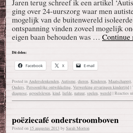
Jaren terug schreef ik een artikel ‘Aut
ging over 24-uurszorg waar men autisten
mogelijk van de buitenwereld isoleerd
ontspanning vinden zoveel mogelijk ond
eigen baan behouden was …
Continue
Dit delen:
Facebook
X
E-mail
Posted in
Andersdenkenden
,
Autisme
,
dieren
,
Kinderen
,
Maatschappij
Ouders
,
Persoonlijke ontwikkeling
,
Verwerking ervaringen kindertijd
|
diagnose
,
gevoelsleven
,
kind
,
liefde
,
natuur
,
spelen
,
wereld
|
Reacties u
poëziecafé onderstroomboven
Posted on
15 augustus 2013
by
Sarah Morton