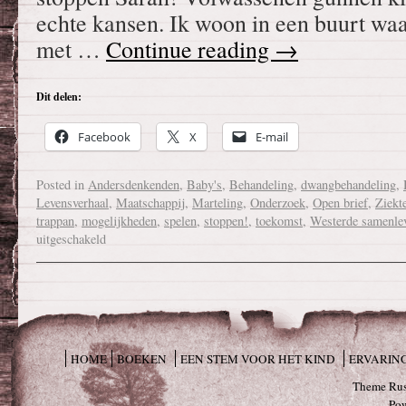
echte kansen. Ik woon in een buurt waa
met …
Continue reading
→
Dit delen:
Facebook
X
E-mail
Posted in
Andersdenkenden
,
Baby's
,
Behandeling
,
dwangbehandeling
,
Levensverhaal
,
Maatschappij
,
Marteling
,
Onderzoek
,
Open brief
,
Ziekt
trappan
,
mogelijkheden
,
spelen
,
stoppen!
,
toekomst
,
Westerde samenle
uitgeschakeld
HOME
BOEKEN
EEN STEM VOOR HET KIND
ERVARIN
Theme Rus
Po